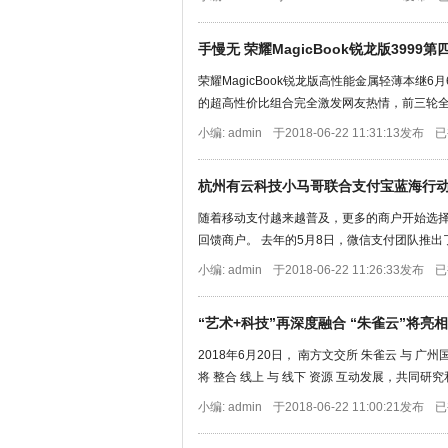
手慢无 荣耀MagicBook锐龙版3999
荣耀MagicBook锐龙版高性能金属轻薄本继
的超高性价比组合完全激发网友热情，前三轮全部
小编: admin
于2018-06-22 11:31:13发布
已
杭州有云科技小马哥联合支付宝蓝海行
随着移动支付越来越普及，更多的商户开始选
回馈商户。 去年的5月8日，微信支付团队推出了
小编: admin
于2018-06-22 11:26:33发布
已
“艺术+科技”再深度融合 “朱雀云”将亮
2018年6月20日， 南方文交所 朱雀云 与 
将 整合 线上 与 线下 资源 互动发展，共同研究
小编: admin
于2018-06-22 11:00:21发布
已