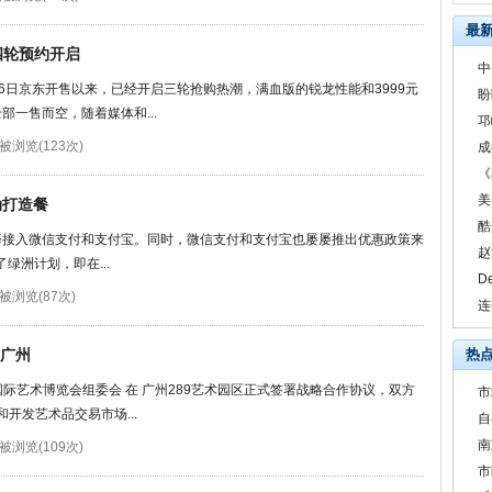
最
第四轮预约开启
中
6月6日京东开售以来，已经开启三轮抢购热潮，满血版的锐龙性能和3999元
盼
一售而空，随着媒体和...
邛
被浏览(123次)
成
《
美
动打造餐
酷
择接入微信支付和支付宝。同时，微信支付和支付宝也屡屡推出优惠政策来
赵
绿洲计划，即在...
D
被浏览(87次)
连
相广州
热
广州国际艺术博览会组委会 在 广州289艺术园区正式签署战略合作协议，双方
市
和开发艺术品交易市场...
自
南
被浏览(109次)
市