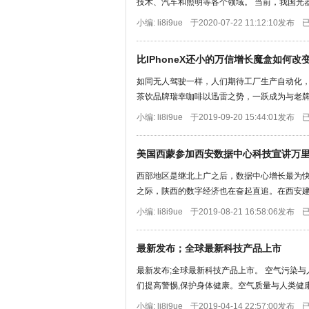
技术、汽车和照明等各个领域。 当前，我国光器
小编: li8i9ue
于2020-07-22 11:12:10发布
已
比IPhoneX还小的万信增长魔盒如何
如同无人驾驶一样，人们期待工厂生产自动化，
茶饮品牌瑞幸咖啡以迅雷之势，一跃成为与老牌咖
小编: li8i9ue
于2019-09-20 15:44:01发布
已
美国西蒙参加西安数据中心科技宣讲万
西部地区是继北上广之后，数据中心增长最为
之际，陕西的数字经济也在奋起直追。在西安建设
小编: li8i9ue
于2019-08-21 16:58:06发布
已
最新发布；全球最新科技产品上市
最新发布;全球最新科技产品上市。 空气污染与
们提高警惕,保护身体健康。空气质量与人类健康
小编: li8i9ue
于2019-04-14 22:57:00发布
已