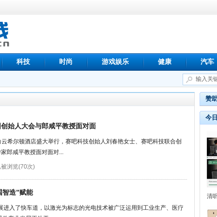
科技
时尚
游戏娱乐
健康
汽车
赞
今
国创始人大会与郎咸平教授面对面
州白云希尔顿酒店盛大举行，赛吧科技创始人刘春艳女士、赛吧科技联合创
郎咸平教授面对面对...
被浏览(70次)
国智造”赋能
清
发展进入了快车道，以激光为标志的光电技术被广泛运用到工业生产、医疗