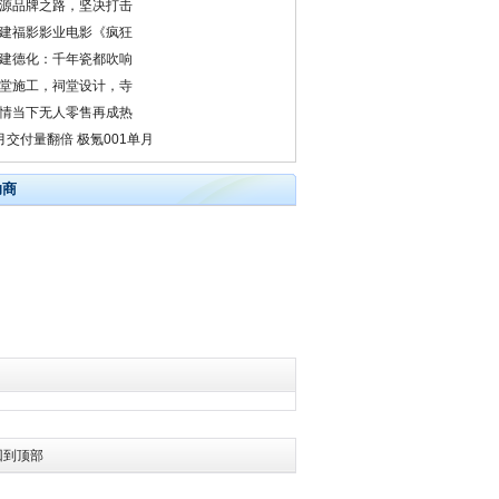
源品牌之路，坚决打击
建福影影业电影《疯狂
建德化：千年瓷都吹响
堂施工，祠堂设计，寺
情当下无人零售再成热
月交付量翻倍 极氪001单月
助商
回到顶部