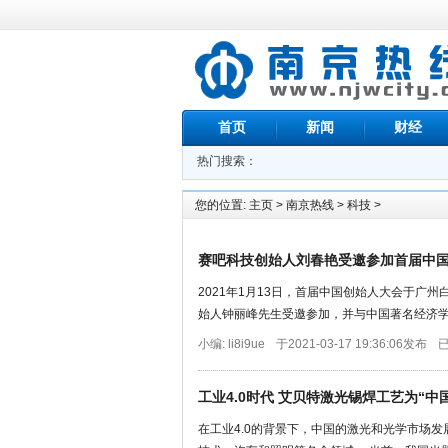
首页
新闻
财经
热门搜索：
教育
您的位置:
主页
>
南京热线
>
科技
>
赛吧科技创始人刘春艳受邀参加首届中
2021年1月13日，首届中国创始人大会于广
始人钟丽峰先生受邀参加，并与中国著名经济学家
小编: li8i9ue
于2021-03-17 19:36:06发布
已
工业4.0时代 艾贝特激光锡焊工艺为“中
在工业4.0的背景下，中国的激光和光学市场