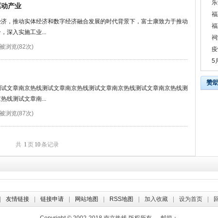
乐
驱动产业
福
经济，推动实体经济和数字经济融合发展的时代背景下，富士康致力于推动
福
深入实施工业...
祠
被浏览(82次)
疫
5
赞
测试文章南京热线测试文章南京热线测试文章南京热线测试文章南京热线测
线测试文章南...
被浏览(87次)
共
1
页
10
条记录
友情链接
链接申请
网站地图
RSS地图
加入收藏
设为首页