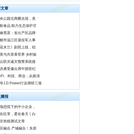
新文章
央公园北商圈兑现，美
盼食品:助力生态保护尽
崃黑茶：发出产区品牌
都市温江区退役军人事
花木兰》剧照上线，铠
美与共茶香世界 乡村振
云防灾减灾预警系统接
洪勇受邀出席中国世纪
eFi、科技、商业，从路演
夺J.D.Power行业调研三项
点播报
场恐慌下的中小企业，
在狂享，爱在春天丨白
京热线测试文章
区融合 产城融合！东原