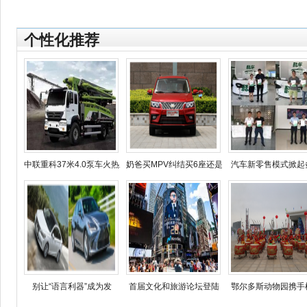
个性化推荐
中联重科37米4.0泵车火热上
奶爸买MPV纠结买6座还是
汽车新零售模式掀起
别让“语言利器”成为发
首届文化和旅游论坛登陆
鄂尔多斯动物园携手