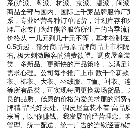
系(沪派、粤派、杭派、京派、温派，闽派
商品全部与国内、国际上千家品牌服饰厂
系，专业经营各种订单尾货，计划库存和
牌厂家专门为红熊谷服饰所生产的当季流
价格从 十几元到几十元不等，基本控制
0.5折起，部分商品与原品牌商品上市相隔时
右, 极大刺激顾客的消费欲望。调皮屋童
类、多新品、更新快的产品策略，以满足
需求心理。公司每季推广上市 数千个新
衣、棉衣、大衣、羽绒服、T恤、衬衣、
等所有品类，可实现每周更换卖场货品。
良的品质、低廉的价格为爱美求廉的消费
牌精品”的好去处。调皮屋童装本着“高品
宗旨，以“你赚钱、我发展”的经营理念。
管理、统一配送、统一广告的连锁经营模