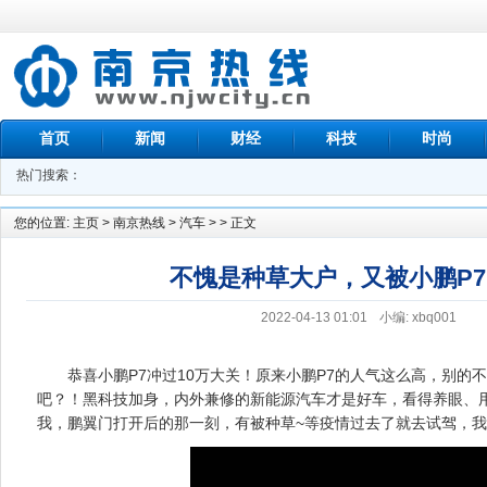
首页
新闻
财经
科技
时尚
热门搜索：
教育
您的位置:
主页
>
南京热线
>
汽车
> > 正文
不愧是种草大户，又被小鹏P
2022-04-13 01:01
小编: xbq001
恭喜小鹏P7冲过10万大关！原来小鹏P7的人气这么高，别的
吧？！黑科技加身，内外兼修的新能源汽车才是好车，看得养眼、
我，鹏翼门打开后的那一刻，有被种草~等疫情过去了就去试驾，我