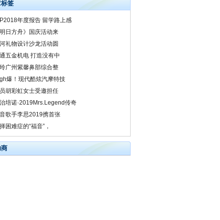
章标签
DP2018年度报告 留学路上感
明日方舟》国庆活动来
河礼物设计沙龙活动圆
通五金机电 打造没有中
玲广州紫馨鼻部综合整
igh爆！现代酷炫汽摩特技
员胡彩虹女士受邀担任
治培诺·2019Mrs.Legend传奇
音歌手李思2019携首张
择困难症的“福音”，
助商