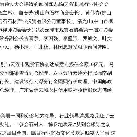
为通过大会聘请的顾问陈思杨(云浮机械行业协会会
会主席)、唐春芳(佛山市石材商会会长)、黄伟青(佛山
云石石材产业投资有限公司董事长)、潘光山(中山市枫
市律师协会会长),以及云浮市观赏石协会第一届对协会
常务副会长古喜泉、李国强、李坚强、罗旭文、叶文
小民、杨小清、叶北杨、林国忠颁发就职顾问牌匾。
分别与云浮市观赏石协会达成意向授信金额10亿元。冯
公司部梁雪香副总经理、农业银行云浮分行张振南副
行长、建设银行云浮分行金熙熙行长助理、中国邮政
总经理、广东农信云城农村信用联社授信部欧志伟经
00宾朋一同和众多地方领导、行业领导,高规格见证了云
典礼。一参会石材人士惊叹地表示,“从到会领导之众
放之瞩目全国、瞩目行业的石文化节欢迎晚宴大平台,这