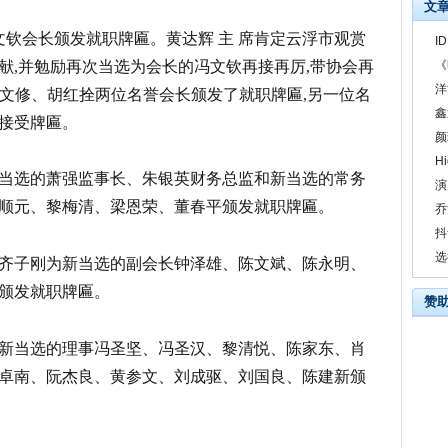
文
文钦会长颁发就职牌匾。黄达辉 主 席肯定云浮市观赏
I
献,并勉励再次当选为会长的冯文钦再接再厉,带协会再
《
洋
为冯文修、胡红拴两位名誉会长颁发了就职牌匾,另一位名
鑫
接受牌匾。
颜
H
当选的萧强监事长、朱银英财务总监和新当选的常务
演
顺元、黎梅清、梁恩荣、董春平颁发就职牌匾。
乔
抖
选
齐子刚为新当选的副会长钟泽雄、陈文斌、陈永明、
颁发就职牌匾。
赞
新当选的理事冯圣坚、冯圣汉、黎清悦、陈家东、肖
卓南、阮杰良、黄参文、刘成驱、刘国良、陈建新颁