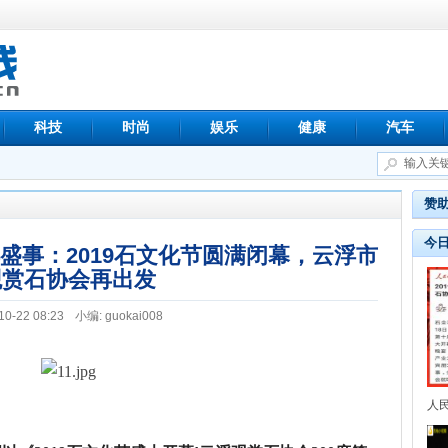
科技
时尚
娱乐
健康
汽车
赞
今
盛事：2019石文化节圆满闭幕，云浮市
观赏石协会再出发
10-22 08:23
小编: guokai008
人