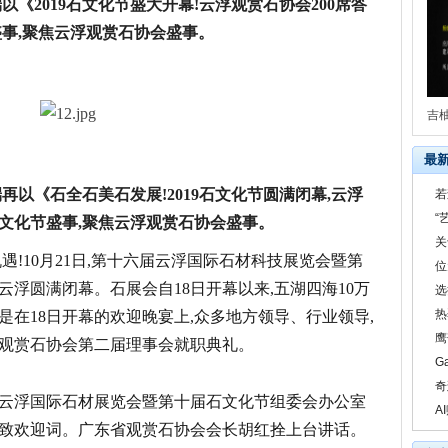
端以《2019石文化节盛大开幕!云浮观赏石协会200席答
盛事,聚焦云浮观赏石协会盛事。
吉
最
端再以《石全石美石发展!2019石文化节圆满闭幕,云浮
若
“
文化节盛事,聚焦云浮观赏石协会盛事。
关
遇!10月21日,第十六届云浮国际石材科技展览会暨第
位
浮圆满闭幕。石展会自18日开幕以来,五湖四海10万
选
热
在18日开幕的欢迎晚宴上,众多地方领导、行业领导,
鹰
观赏石协会第二届理事会就职典礼。
G
奇
云浮国际石材展览会暨第十届石文化节组委会办公室
A
致欢迎词。广东省观赏石协会会长胡红拴上台讲话。