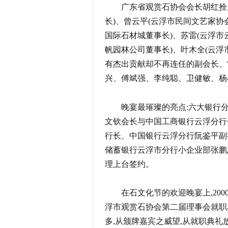
广东省观赏石协会会长胡红拴
长)、曾云平(云浮市民间文艺家协
国际石材城董事长)、苏雷(云浮市
帆园林公司董事长)、叶木全(云浮
有杰出贡献却不再连任的副会长、
兴、傅斌强、李纯聪、卫健敏、杨
晚宴最璀璨的亮点:六大银行
文钦会长与中国工商银行云浮分行
行长、中国银行云浮分行阮鉴平副
储蓄银行云浮市分行小企业部张鹏
理上台签约。
在石文化节的欢迎晚宴上,20
浮市观赏石协会第二届理事会就职
多,从颁牌嘉宾之威望,从就职典礼