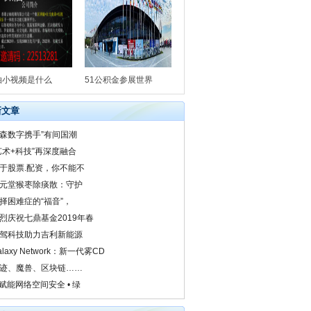
柚小视频是什么
51公积金参展世界
新文章
森数字携手”有间国潮
艺术+科技”再深度融合
于股票.配资，你不能不
元堂猴枣除痰散：守护
择困难症的“福音”，
烈庆祝七鼎基金2019年春
驾科技助力吉利新能源
alaxy Network：新一代雾CD
迹、魔兽、区块链……
I赋能网络空间安全 • 绿