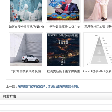
如何在安全性堪忧的NMN市
中医学是先驱级 人体生命
霍思燕杜江加盟《妻
“极”简美学新风尚 闪耀
桂满陇新店丨南宋御街重
OPPO 携手 ARK创
上一篇：
玻璃钢厂家哪家家好，常州品正玻璃钢冷却塔,
花盆,垃圾桶,线缆支架
推荐广告