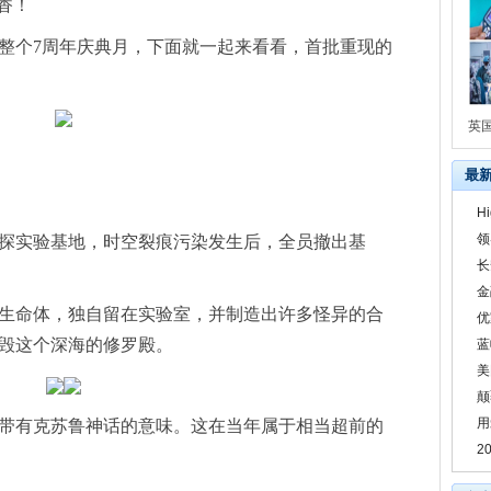
香！
整个7周年庆典月，下面就一起来看看，首批重现的
英
最
H
领
探实验基地，时空裂痕污染发生后，全员撤出基
长
金
生命体，独自留在实验室，并制造出许多怪异的合
优
毁这个深海的修罗殿。
蓝
美
颠
用
带有克苏鲁神话的意味。这在当年属于相当超前的
2