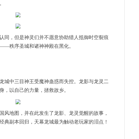
。
认同，但是神灵们并不愿意协助猎人抵御时空裂痕
——秩序圣城和诸神神殿在黑化。
龙城中三目神王受魔神蛊惑而失控。龙影与龙灵二
身，以自己的力量，拯救故乡。
国风地图，并在此发生了龙影、龙灵觉醒的故事，
经典副本回归，天幕龙城最为触动老玩家的泪点！