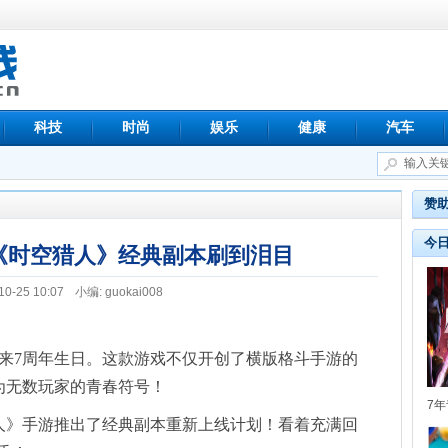
科技
时尚
娱乐
健康
汽车
赞
今
《时空猎人》经典副本刷到泪目
10-25 10:07
小编: guokai008
来7周年生日。这款游戏不仅开创了横版格斗手游的
为无数玩家的青春符号！
7
人》手游推出了经典副本重新上线计划！看着充满回