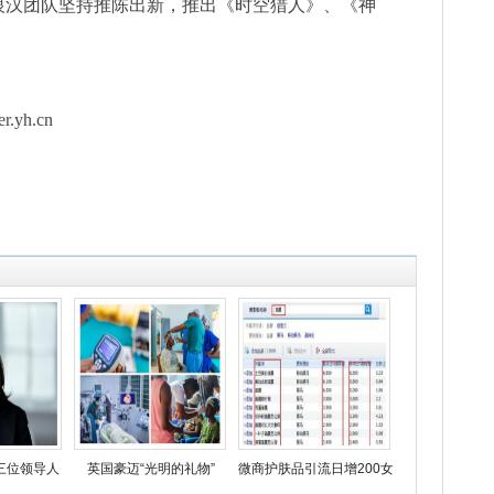
银汉团队坚持推陈出新，推出《时空猎人》、《神
yh.cn
三位领导人
英国豪迈“光明的礼物”
微商护肤品引流日增200女