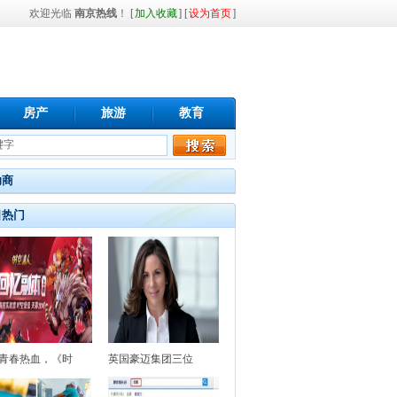
欢迎光临
南京热线
！ [
加入收藏
] [
设为首页
]
房产
旅游
教育
助商
日热门
年青春热血，《时
英国豪迈集团三位