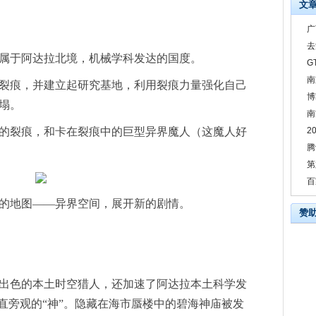
文
广
去
属于阿达拉北境，机械学科发达的国度。
G
南
裂痕，并建立起研究基地，利用裂痕力量强化自己
博
塌。
南
的裂痕，和卡在裂痕中的巨型异界魔人（这魔人好
2
腾
第
百
的地图——异界空间，展开新的剧情。
赞
出色的本土时空猎人，还加速了阿达拉本土科学发
直旁观的“神”。隐藏在海市蜃楼中的碧海神庙被发