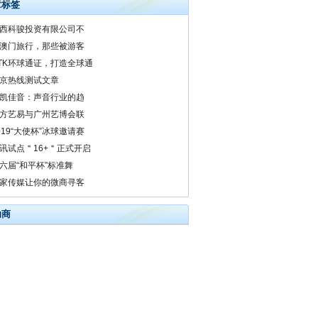
章标签
西科骏投资有限公司不
澳门旅行，那些被游客
TK环球通证，打造全球通
京热线测试文章
凯佳音：声音行业的趋
方艺易与广州艺博会联
019“大使杯”冰球邀请赛
讯试点＂16+＂正式开启
六届“和平杯”标准舞
家传媒让你的微商寻客
助商