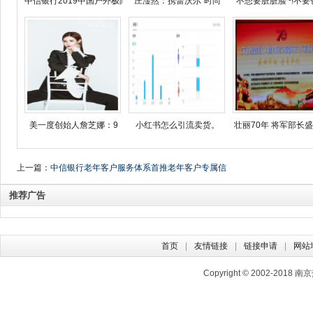
中信银行2019中国户外极限
庄淦然：携蕾沃尔“时尚
不想要脏脏脸~!不要
美一度创始人詹芝娜：9
小红书怎么引流卖货。
壮丽70年 将军部长
上一篇：
中信银行老年客户服务体系首推老年客户专属信
用卡
推荐广告
首页
友情链接
链接申请
网站
Copyright © 2002-2018
南京