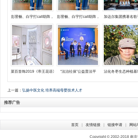
彭昱畅、白宇打call助阵，
彭昱畅、白宇打call助阵，
加达尔集团携著名歌
菜百首饰2019《帝王花语》
“法治社保”公益普法平
沾化冬枣生态种植基
上一篇：
弘扬中医文化 培养高端母婴技术人才
推荐广告
首页
友情链接
链接申请
网站
Copyright © 2002-2018
南京