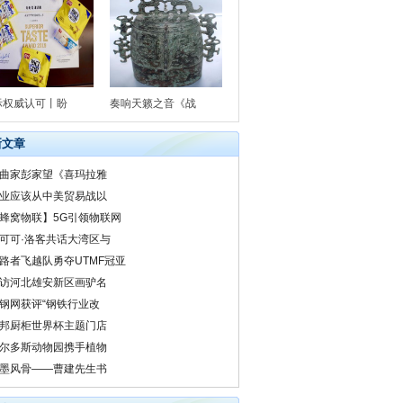
际权威认可丨盼
奏响天籁之音《战
新文章
曲家彭家望《喜玛拉雅
业应该从中美贸易战以
蜂窝物联】5G引领物联网
可可·洛客共话大湾区与
路者飞越队勇夺UTMF冠亚
访河北雄安新区画驴名
钢网获评“钢铁行业改
邦厨柜世界杯主题门店
尔多斯动物园携手植物
墨风骨——曹建先生书