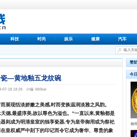
科技
时尚
娱乐
健康
汽车
赞
今
珍瓷—黄地釉五龙纹碗
9-07-18 18:26
小编: li8i9ue
时而展现恬淡娇嫩之美感,时而变换温润淡雅之风韵。
承天德,最盛淳美,故以尊色为溢也。”一直以来,黄釉都是
瓷器则成为明清皇室的独享瓷器,专为皇帝御用或为祭祀
御
因在皇权威严中刻下的印记而令它成为奢华、尊贵的象