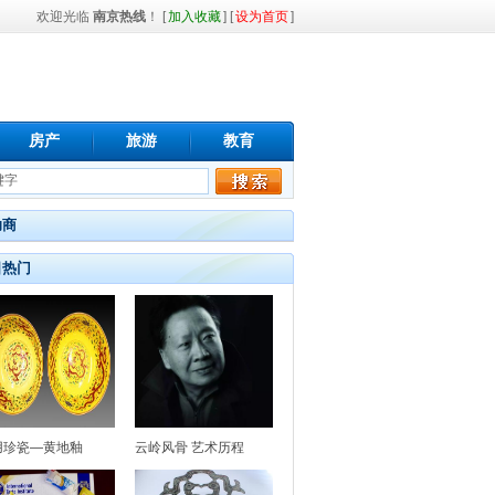
欢迎光临
南京热线
！ [
加入收藏
] [
设为首页
]
房产
旅游
教育
助商
日热门
用珍瓷—黄地釉
云岭风骨 艺术历程