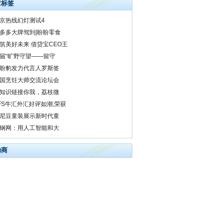
章标签
京热线幻灯测试4
多多大牌驾到|盼盼零食
筑美好未来 借贷宝CEO王
届“旷野守望——留守
盼豹发力代言人罗斯签
国烹饪大师交流论坛会
知识链接你我，荔枝微
FS牛汇外汇好评如潮,荣获
尼豆童装展示新时代童
钢网：用人工智能和大
助商