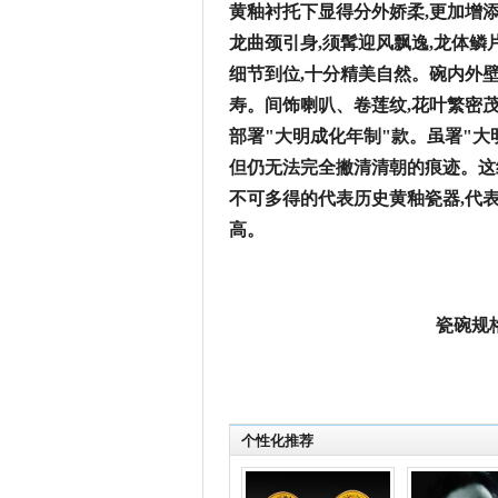
黄釉衬托下显得分外娇柔,更加增添
龙曲颈引身,须髯迎风飘逸,龙体鳞
细节到位,十分精美自然。
碗内
外壁
寿。间饰喇叭、卷莲纹,花叶繁密茂
部署"大明成化年制"款。虽署"大
但仍无法完全撇清清朝的痕迹。这
不可多得的代表历史黄釉瓷器,代
高。
瓷碗规格:
个性化推荐