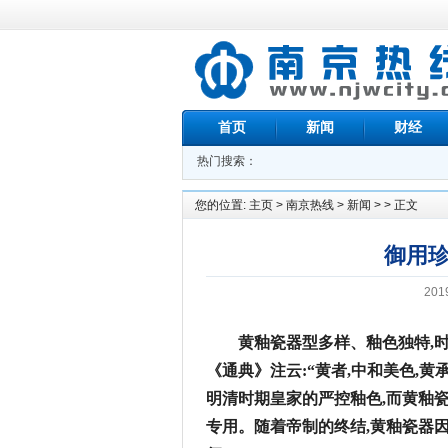
首页
新闻
财经
热门搜索：
您的位置:
主页
>
南京热线
>
新闻
> > 正文
御用
201
黄釉瓷器型多样、釉色独特,
《通典》注云:“黄者,中和美色,黄
明清时期皇家的严控釉色,而黄釉
专用。随着帝制的终结,黄釉瓷器