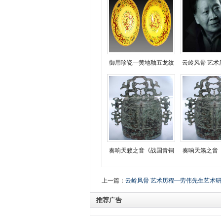
御用珍瓷—黄地釉五龙纹
云岭风骨 艺术
奏响天籁之音《战国青铜
奏响天籁之音
上一篇：
云岭风骨 艺术历程—劳伟先生艺术
推荐广告