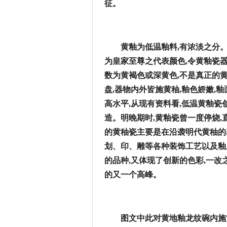
征。
黄釉为低温釉料,有浓淡之分。
为皇家至尊之代表颜色,令黄釉瓷
数为黄褐色或深黄色,不是真正的
盘,器物内外皆施黄秞,釉色娇嫩,
高水平,从现有资料看,低温黄釉瓷
造。明晚期时,黄釉瓷曾一度停烧,
的黄秞瓷主要是在沿袭明代黄秞的
划、印、雕等各种装饰工艺以及釉
的品种,又体现了创新的色彩,一改
的又一个高峰。
图文中
此对黄地
釉
龙纹碗内施