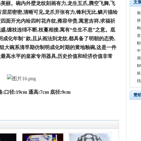
文
美丽。碗内外壁龙纹刻画有力,龙生五爪,腾空飞舞,飞
片层层密密,清晰可见,龙爪开张有力,锋利无比,鳞片描绘
南
四面开光内绘四时花卉纹,雍容华贵,寓意吉祥,求福祈
拼
构
盛,缠枝连绵不断,枝蔓相接,寓有“生生不息”之意。底
首
明成化年制"款,且从画法到龙纹,都具备了明朝的态势,
盼
组大碗系清
早期
仿制明成化时期的黄地釉碗,这是一件
中
表最高水平的皇家专用器具,历史价值和经济价值非常
用
B
班
找
口径:19cm 通高:7cm 底径:9cm
赞