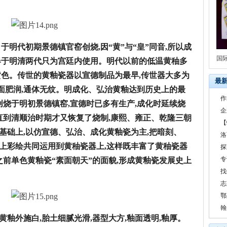
于明代初期景德镇官窑创烧,因“黄”与“皇”同音,所以成
国
器于明清两代只为宫廷内使用。明代以前的低温黄秞多
黄色。传世的黄釉瓷器以宣德制品为最早,传世器大多为
最
釉面肥润,通体无纹。明成化、弘治黄釉达到历史上的最
作
创烧于明初景德镇窑,宣德时已多有生产,成化时延续烧
企
直到清顺治时期才又恢复了烧制,康熙、雍正、乾隆三朝
【
基础上,以仿宣德、弘治、成化黄釉瓷为主,把暗刻、
洛
上彩绘共同运用到黄秞瓷器上,这样既丰富了黄秞瓷器
探
专
之前单色黄釉瓷“素面朝天”的面貌,形成黄釉瓷发展史上
找
志
鄂
翰
黄釉外施白,胎土细腻光滑,器型大方,釉面透明,釉厚
。