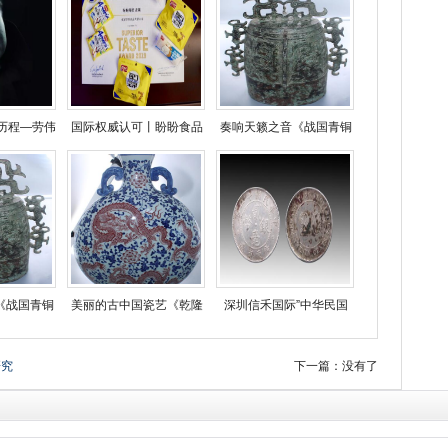
历程—劳伟
国际权威认可丨盼盼食品
奏响天籁之音《战国青铜
《战国青铜
美丽的古中国瓷艺《乾隆
深圳信禾国际”中华民国
研究
下一篇：没有了