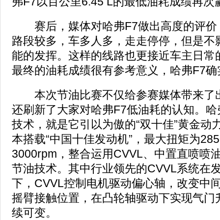
弗F7以百公里6.45 L的最低油耗成绩再
赛后，媒体对哈弗F7做出高度的评价：
路段较多，车多人多，走走停停，但是不影
能的发挥。这样的线路也更接近车主日常
最终的油耗成绩很有参考意义，哈弗F7确
本次节油比赛不仅给参赛媒体带来了出
还刷新了大家对哈弗F7低油耗的认知。哈弗
技术，就是它引以为傲的“双十佳”黄金动力组
本搭载“中国十佳发动机”，最大扭矩为285 N?
3000rpm，整合运用CVVL、中置直喷喷
节油技术。其中行业领先的CVVL系统在
下，CVVL控制电机驱动偏心轴，改变中
摇臂接触位置，在凸轮轴驱动下实现气门
续可变。