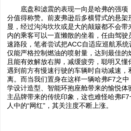
底盘和滤震的表现一向是哈弗的强项，
分值得称赞。前麦弗逊后多横臂式的悬架
显，经过沟沟坎坎或是大的颠簸都不会带
内的乘客可以一直懒散的坐着，任由驾驶
速路段，笔者尝试把ACC自适应巡航系统设
仅能严格控制燃油的喷射量，达到最佳的
且能有效解放右脚，减缓疲劳，聪明又懂你
遇到前方有慢速行驶的车辆时自动减速，
离。而当我们置身在这样一辆哈弗F7之中
学设计造型、智能环抱座舱带来的愉悦体
主品牌带来的传统印象，这也难怪哈弗F7
人中的“网红”，其关注度不断上涨。