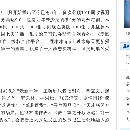
7年2月开始播出至今已有3年，多次登顶TVB周收视冠
分高达9.0，也是近年来少见的破9分的高分港剧。从
0集、600集、900集，到现在突破1000集，并且原本
《
一周七天连播。观众除了可以在翡翠台观看外，《爱回
方唯一授权合作平台——埋堆堆app上独家每天更新播
最
名第一的剧集，积累了一大群忠实粉丝，可见剧集的受
汽
G
V
融
易
回家系列”最新一辑，主演班底包括刘丹、单立文、滕
2
、汤盈盈、罗乐林、林淑敏、张景淳等，剧情围绕“熊
极
速龙运输”、“威龙百货”、“寻宝图网店”、“天才联盟补
网
2
能详的场景。监制林建祥表示《爱回家之开心速递》能一
方
贴地”，会把普通人身边发生的故事很生活化地融入剧