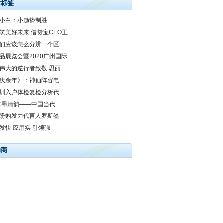
章标签
小白：小趋势制胜
筑美好未来 借贷宝CEO王
们应该怎么分辨一个区
品展览会暨2020广州国际
伟大的逆行者致敬 思丽
庆余年》：神仙阵容电
圳入户体检复检分析代
水墨清韵——中国当代
盼豹发力代言人罗斯签
发快 应用实 引领强
助商