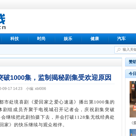
科技
时尚
娱乐
健康
汽车
赞
今
破1000集，监制揭秘剧集受欢迎原因
0-09-17 14:23
小编: xbl006
气都市处境喜剧《爱回家之爱心速递》播出第1000集的
体剧组成员齐聚于电视城召开记者会，庆祝剧集突破
将会继续把此剧拍摄下去，并会打破1128集无线经典处
《
回家》的快乐继续与观众相伴。