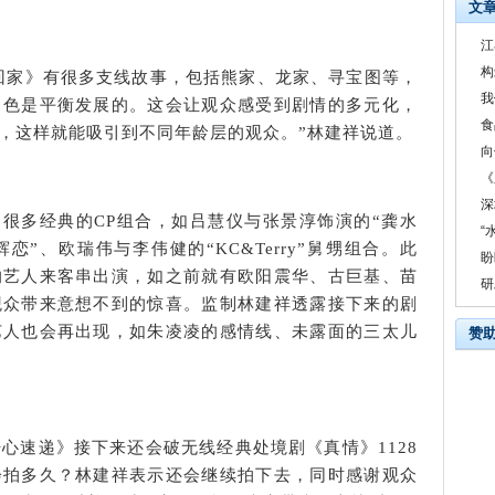
文
江
构
回家》有很多支线故事，包括熊家、龙家、寻宝图等，
我
角色是平衡发展的。这会让观众感受到剧情的多元化，
食
，这样就能吸引到不同年龄层的观众。”林建祥说道。
向
《
深
很多经典的CP组合，如吕慧仪与张景淳饰演的“龚水
“
恋”、欧瑞伟与李伟健的“KC&Terry”舅甥组合。此
盼
的艺人来客串出演，如之前就有欧阳震华、古巨基、苗
研
观众带来意想不到的惊喜。监制林建祥透露接下来的剧
艺人也会再出现，如朱凌凌的感情线、未露面的三太儿
赞
开心速递》接下来还会破无线经典处境剧《真情》1128
会拍多久？林建祥表示还会继续拍下去，同时感谢观众