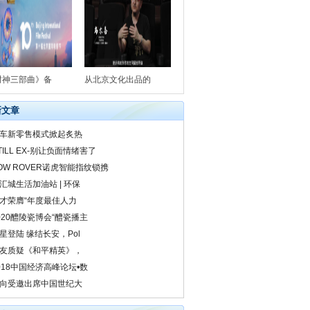
封神三部曲》备
从北京文化出品的
新文章
车新零售模式掀起炙热
TILL EX-别让负面情绪害了
OW ROVER诺虎智能指纹锁携
汇城生活加油站 | 环保
才荣膺“年度最佳人力
020醴陵瓷博会“醴瓷播主
星登陆 缘结长安，Pol
友质疑《和平精英》，
018中国经济高峰论坛•数
向受邀出席中国世纪大