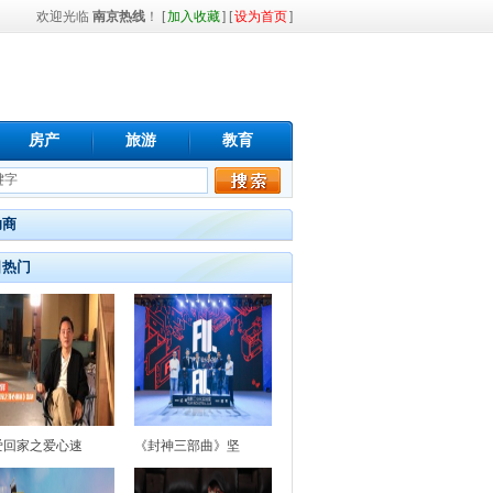
欢迎光临
南京热线
！ [
加入收藏
] [
设为首页
]
房产
旅游
教育
助商
日热门
爱回家之爱心速
《封神三部曲》坚