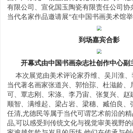
有限公司、宣化国玉陶瓷有限责任公司协办
当代名家作品邀请展”在中国书画美术馆
到场嘉宾合影
开幕式由中国书画杂志社创作中心副
本次展览由美术评论家乔维、吴川淮、
当代著名画家张道兴、郭怡孮、杜滋龄、
可、覃志刚、宋涤、李乃宙、张复兴、赵
顺智、满维起、梁占岩、梁穗、臧伯良、
任清,尤德民等属于当代可谓艺术前沿的
品,可以感受到传统文化与视觉审美视野
家逾越年龄与岁月的历练,他们在传承与创