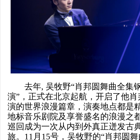
去年, 吴牧野“肖邦圆舞曲全集
演”，正式在北京起航，开启了他肖
演的世界浪漫篇章，演奏地点都是
地标音乐剧院及享誉盛名的浪漫之
巡回成为一次从内到外真正迸发古
旅。11月15号，吴牧野的“肖邦圆