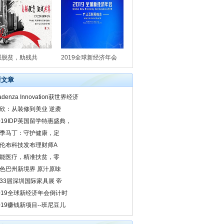
强脱贫，助残共
2019全球新经济年会
新文章
adenza Innovation获世界经济
欣：从装修到美业 逆袭
019IDP英国留学特惠盛典，
季马丁：守护健康，定
伦布科技发布理财师A
能医疗，精准扶贫，零
色巴州新境界 原汁原味
33届深圳国际家具展 帝
019全球新经济年会倒计时
019赚钱新项目--班尼豆儿