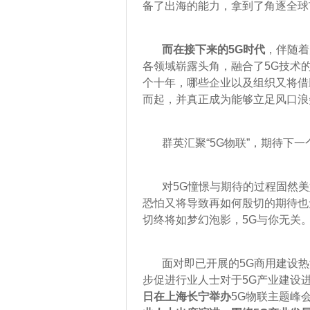
备了出海的能力，拿到了角逐全球
而在接下来的5G时代
，伴随着
各领域崭露头角，融合了5G技术
个十年，哪些企业以及组织又将借
而起，并真正成为能够立足风口浪
群英汇聚“5G物联”，期待下一
对5G憧憬与期待的过程固然美
恐怕又将导致再如何殷切的期待也
切终将如梦幻泡影，5G与你无关
面对即已开展的5G商用建设热
步促进行业人士对于5G产业建设
日在上海长宁举办
5G物联主题峰