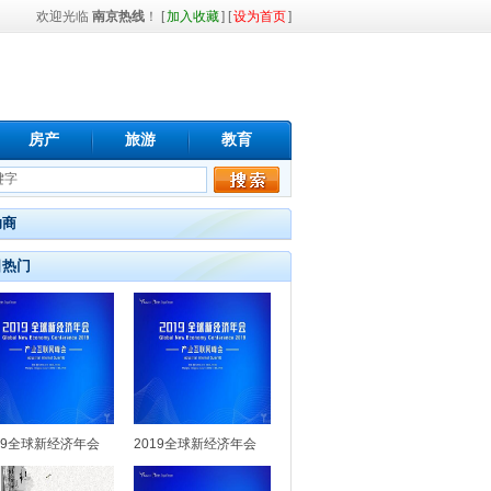
欢迎光临
南京热线
！ [
加入收藏
] [
设为首页
]
房产
旅游
教育
助商
日热门
19全球新经济年会
2019全球新经济年会