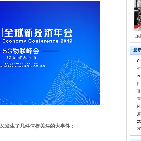
自
最
C
何
2
四
哥
智
绿
第
2
域又发生了几件值得关注的大事件：
2