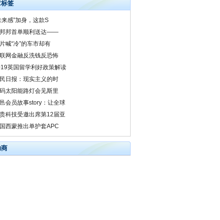
章标签
未来感”加身，这款S
邦邦首单顺利送达——
片喊“冷”的车市却有
联网金融反洗钱反恐怖
019英国留学利好政策解读
民日报：现实主义的时
码太阳能路灯会见斯里
邑会员故事story：让全球
贵科技受邀出席第12届亚
国西蒙推出单护套APC
助商