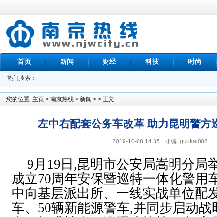
首页
新闻
财经
科技
时尚
热门搜索：
您的位置:
主页
>
南京热线
>
新闻
> > 正文
左中右配套公务车改革 助力昆明警方
2019-10-08 14:35
小编: guokai008
9月19日,昆明市公安局嵩明分局
成立70周年安保暨巡特一体化警用
中向基层派出所、一线实战单位配发
车、50辆新能源警车,并同步启动战