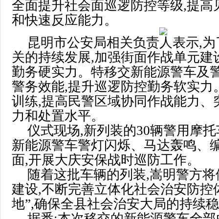
全面提升社会面巡逻防控等级,提高
和快速反应能力。
昆明市公安局相关负责人表示,为
关的持续发展,加强街面作战单元建
勤务硬实力。特移交新能源警车及警
警务效能,提升巡逻防控勤务软实力
训练,提高民警区域协同作战能力、
力和处置水平。
仪式现场,新列装的30辆警用摩托
新能源警车警灯闪烁、马达轰鸣、编
面,开展大庆安保战时巡防工作。
随着这批车辆的列装,嵩明警方将
建设,不断完善立体化社会治安防控体
地”,确保全县社会治安大局的持续
据悉:本次移交的新能源警车全