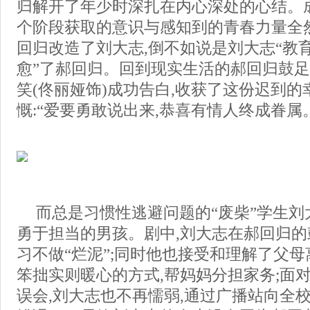
归解开了年少时深扎在内心深处的心结。
个阶段获取的意识与感知到的青春力量全
回归改造了刘大志,倒不如说是刘大志“教育
愈”了郝回归。回到现实生活的郝回归鼓
笑(佟丽娅饰)成功告白,收获了这份迟到
慨:“爱要勇敢说出来,恭喜有情人终成眷属
而总是习惯性逃避问题的“废柴”学生刘
勇于担当的男孩。剧中,刘大志在郝回归的
习不做“烂泥”;同时他也接受和理解了父母
笨拙实则暖心的方式,帮妈妈分担家务;面
误会,刘大志也不再懦弱,通过广播站向全