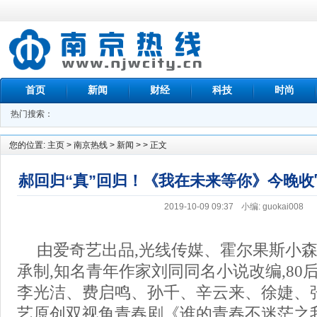
首页
新闻
财经
科技
时尚
热门搜索：
您的位置:
主页
>
南京热线
>
新闻
> > 正文
郝回归“真”回归！《我在未来等你》今晚
2019-10-09 09:37
小编: guokai008
由爱奇艺出品,光线传媒、霍尔果斯小
承制,知名青年作家刘同同名小说改编,80
李光洁、费启鸣、孙千、辛云来、徐婕、
艺原创双视角青春剧《谁的青春不迷茫之