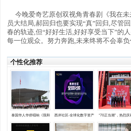
今晚爱奇艺原创双视角青春剧《我在未来
员大结局,郝回归也要实现“真”回归,尽管
春的轨迹,但“好好生活,好好享受当下”的
每一位观众。努力奔跑,未来终将不会辜负
个性化推荐
泰国华人华侨唱响《我和
西岸社区-全球化数字资产
“70正当潮”，热烈庆