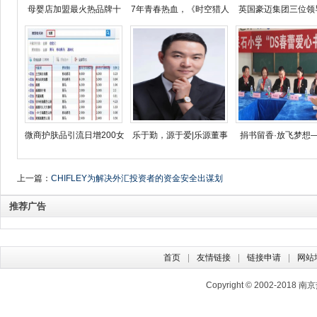
母婴店加盟最火热品牌十
7年青春热血，《时空猎人
英国豪迈集团三位领
微商护肤品引流日增200女
乐于勤，源于爱|乐源董事
捐书留香·放飞梦想—
上一篇：
CHIFLEY为解决外汇投资者的资金安全出谋划
策
推荐广告
首页
友情链接
链接申请
网站
Copyright © 2002-2018
南京