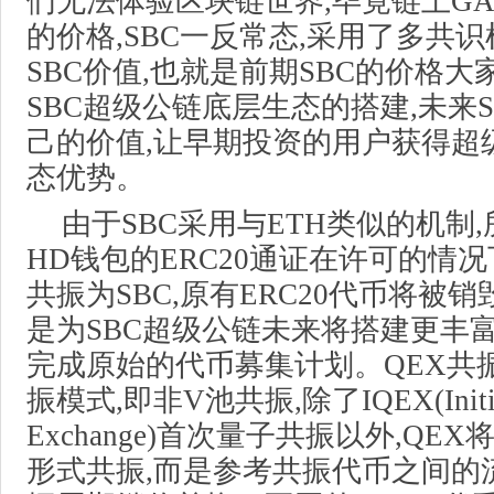
们无法体验区块链世界,毕竟链上G
的价格,SBC一反常态,采用了多共
SBC价值,也就是前期SBC的价格大
SBC超级公链底层生态的搭建,未来
己的价值,让早期投资的用户获得超级
态优势。
由于SBC采用与ETH类似的机制
HD钱包的ERC20通证在许可的情
共振为SBC,原有ERC20代币将被销
是为SBC超级公链未来将搭建更丰
完成原始的代币募集计划。QEX共
振模式,即非V池共振,除了IQEX(Initial
Exchange)首次量子共振以外,QE
形式共振,而是参考共振代币之间的